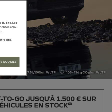
 du site. Les
alisés et/ou
x.
tre site.
ES COOKIES
4,6 - 7,5 l/100km WLTP
105 - 136 g CO
/km WLTP
2
-TO-GO JUSQU'À 1.500 € SUR
ÉHICULES EN STOCK
(3)