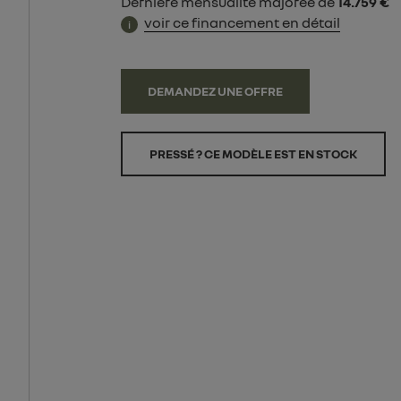
Dernière mensualité majorée de
14.759 €
voir ce financement en détail
i
DEMANDEZ UNE OFFRE
PRESSÉ ? CE MODÈLE EST EN STOCK