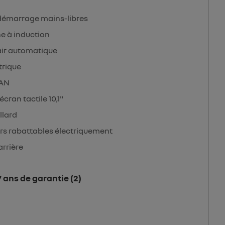
 démarrage mains-libres
 à induction
ir automatique
trique
SAN
cran tactile 10,1"
llard
urs rabattables électriquement
arrière
 ans de garantie (2)