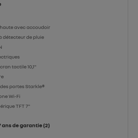
e
-haute avec accoudoir
à détecteur de pluie
N
ectriques
ran tactile 10,1"
re
 des portes Starkle®
one Wi-Fi
érique TFT 7"
 ans de garantie (2)