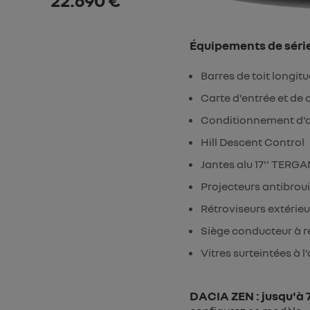
22.690 €
Équipements de séri
Barres de toit longit
Carte d'entrée et de
Conditionnement d'a
Hill Descent Control
Jantes alu 17'' TERG
Projecteurs antibroui
Rétroviseurs extérie
Siège conducteur à 
Vitres surteintées à l'
DACIA ZEN : jusqu'à 7