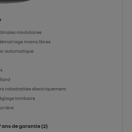
e
udinales modulaires
 démarrage mains libres
ir automatique
AN
llard
urs rabattables électriquement
réglage lombaire
arrière
 ans de garantie (2)