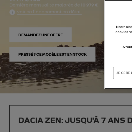
Dernière mensualité majorée de
10.979 €
voir ce financement en détail
i
Notre sit
cookies n
DEMANDEZ UNE OFFRE
A tou
PRESSÉ ? CE MODÈLE EST EN STOCK
JE GERE
DACIA ZEN: JUSQU'À 7 ANS 