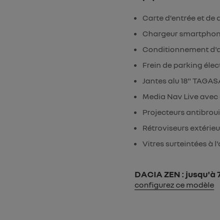
Carte d'entrée et de
Chargeur smartphone
Conditionnement d'a
Frein de parking élec
Jantes alu 18" TAGA
Media Nav Live avec é
Projecteurs antibroui
Rétroviseurs extérie
Vitres surteintées à l'
DACIA ZEN : jusqu'à 7
configurez ce modèle